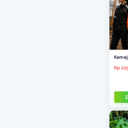
Keme
Rp 22