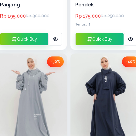
Panjang
Pendek
Rp 195.000
Rp 175.000
Rp 300.000
Rp 250.000
Terjual: 2
Quick Buy
Quick Buy
-30%
-40%