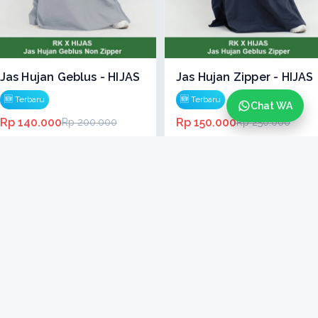
Jas Hujan Geblus - HIJAS
Jas Hujan Zipper - HIJAS
🆕 Terbaru
🆕 Terbaru
Chat WA
Rp 140.000
Rp 150.000
Rp 200.000
Rp 250.000
Terjual: 1
Terjual: 7
Quick Buy
Quick Buy
-50%
-30%