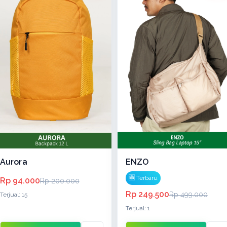
Aurora
ENZO
🆕 Terbaru
Rp 94.000
Rp 200.000
Rp 249.500
Rp 499.000
Terjual: 15
Terjual: 1