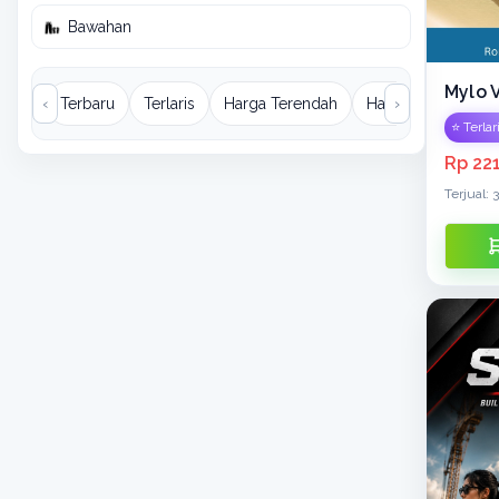
Bawahan
Bawahan › Celana
Mylo 
‹
Terbaru
Terlaris
Harga Terendah
Harga Tertinggi
›
⭐ Terlar
Bawahan › Sandal
Rp 22
Bawahan › Sepatu
Terjual: 3
Tas
•
Pakaian Muslim
Advertising
Aksesoris
Aksesoris › Rain Cover
•
Aksesoris › Paket