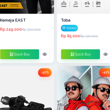
Kemeja EAST
Toba
🆕 Terbaru
Rp 249.000
Rp 300.000
Rp 85.000
Rp 170.000
Quick Buy
Quick Buy
-50%
-42%