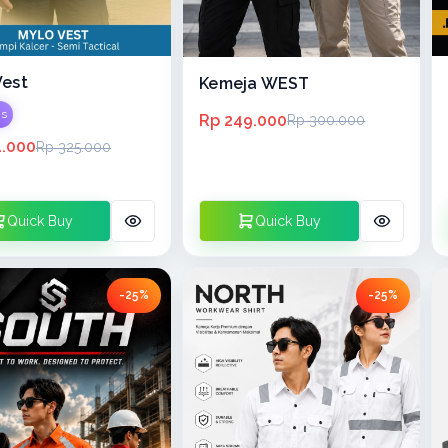
Vest
Kemeja WEST
is
Rp 249.000
Rp 300.000
1.000
Rp 325.000
Quick Buy
Quick Buy
-25%
-25%