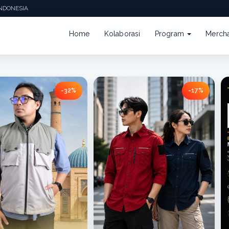
DONESIA
Home
Kolaborasi
Program
Merch
-32%
-17%