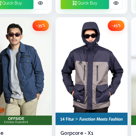
Quick Buy
Quick Buy
-35%
-45%
Gorpcore - X1
de