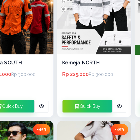
ja SOUTH
Kemeja NORTH
5.000
Rp 225.000
Rp 300.000
Rp 300.000
Quick Buy
Quick Buy
-45%
-45%