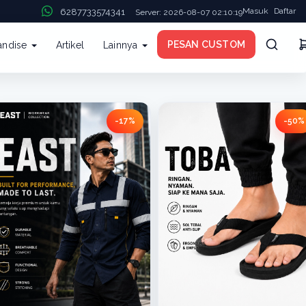
Masuk
Daftar
6287733574341
Server: 2026-08-07 02:10:19
PESAN CUSTOM
andise
Artikel
Lainnya
-17%
-50%