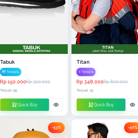
Tabuk
Titan
🆕 Terbaru
⭐ Terlaris
Rp 150.000
Rp 348.000
Rp 300.000
Rp 600.000
Terjual: 99
Terjual: 19
Quick Buy
Quick Buy
-53%
-50%