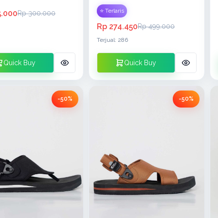
⭐ Terlaris
5.000
Rp 300.000
Rp 274.450
Rp 499.000
8
Terjual: 286
Quick Buy
Quick Buy
-50%
-50%