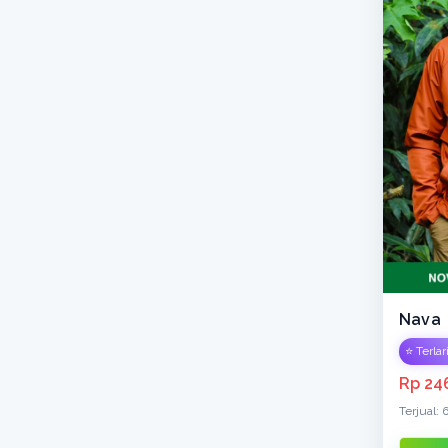
Nava
⭐ Terlar
Rp 24
Terjual: 