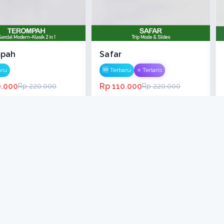
mpah
Safar
aru
🆕 Terbaru
⭐ Terlaris
0.000
Rp 110.000
Rp 220.000
Rp 220.000
680
Terjual: 2.961
Quick Buy
Quick Buy
-47%
-30%