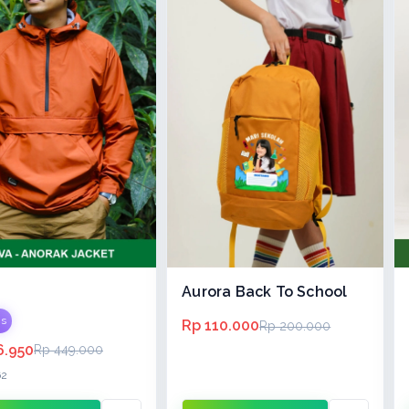
Aurora Back To School
is
Rp 110.000
Rp 200.000
6.950
Rp 449.000
62