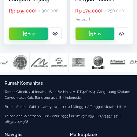
Rp 195.000
Rp 175.000
Rp 300.000
Rp 250.000
Terjual: 2
Buy
Buy
Rumah Komunitas
Taman Cibaduyut Indah 2, Blok B2 No. 71A, RT.4/RW.4, Cangkuang Wetans,
Dayeuhkolot Kab. Bandung 40238 - Indonesia
Buka : Senin - Sabtu : Jam 9.00 - 21.00 | Minggu / Tanggal Merah : Libur
Telpon dan Whatsapp : 081222086355 | 081617541639 | 087733574341 |
085947074368
Navigasi
Marketplace